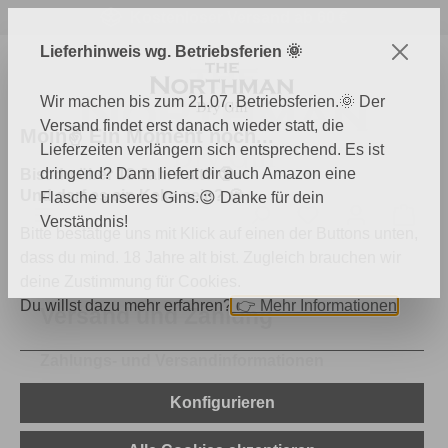
Kostenloser Versand ab 60 €
Zum Hauptinhalt springen
Lieferhinweis wg. Betriebsferien 🌞
Wir machen bis zum 21.07. Betriebsferien.🌞 Der
Versand findet erst danach wieder statt, die
Moin✌️ Ein Moment noch...
Lieferzeiten verlängern sich entsprechend. Es ist
dringend? Dann liefert dir auch Amazon eine
Bist du über 18 Jahre alt? 🔞
Und darf es ein Keks sein? 🍪
Flasche unseres Gins.😉 Danke für dein
Du hast 0 Produk
Ware
Verständnis!
Bitte bestätige uns mit Klick auf einen der Buttons unten,
dass du mind. 18 Jahre alt bist. Zugleich brauchen wir
deine Zustimmung für Cookies.
Du willst dazu mehr erfahren?
👉
Mehr Informationen
Versand und Zahlung
Zahlungs- und Versandinformationen
Konfigurieren
Zahlarten und Versandkosten