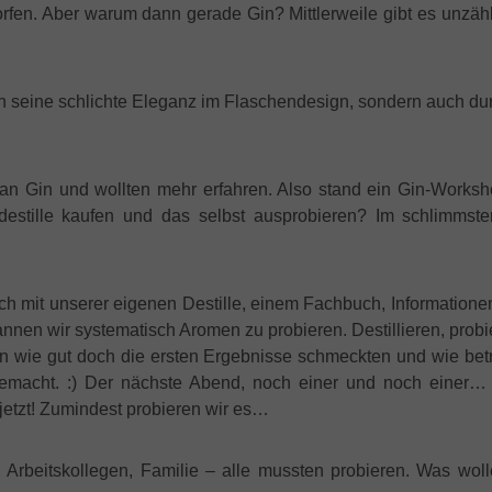
orfen. Aber warum dann gerade Gin? Mittlerweile gibt es unzähl
rch seine schlichte Eleganz im Flaschendesign, sondern auch 
an Gin und wollten mehr erfahren. Also stand ein Gin-Worksh
estille kaufen und das selbst ausprobieren? Im schlimmsten
ch mit unserer eigenen Destille, einem Fachbuch, Informatione
nnen wir systematisch Aromen zu probieren. Destillieren, prob
en wie gut doch die ersten Ergebnisse schmeckten und wie be
er gemacht. :) Der nächste Abend, noch einer und noch ei
jetzt! Zumindest probieren wir es…
er, Arbeitskollegen, Familie – alle mussten probieren. Was w