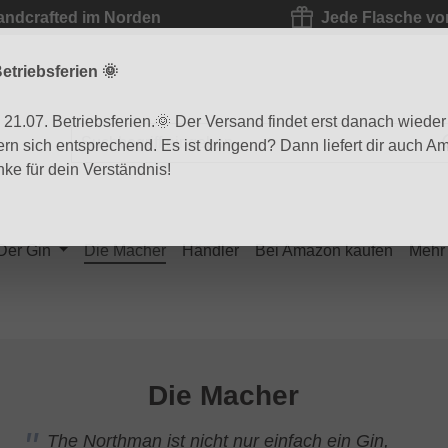
andcrafted im Norden
Jede Flasche vo
Der Gin
Die Macher
Händler
Bei Amazon kaufen
Mehr
Die Macher
The Northman ist nicht nur einfach ein Gin,