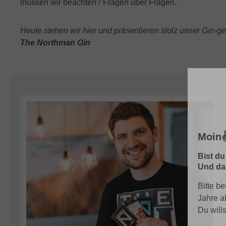
müssen wir beachten? Fragen über Fragen.
Heute stehen wir hier und präsentieren stolz unser Gin
The Northman Gin
Moin✌
Bist du
Und dar
Bitte be
Jahre a
Du will