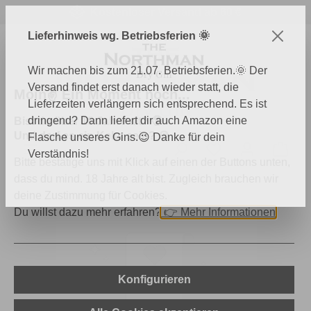
Kostenloser Versand ab 60 €
Zum Hauptinhalt springen
Lieferhinweis wg. Betriebsferien 🌞
Wir machen bis zum 21.07. Betriebsferien.🌞 Der
Versand findet erst danach wieder statt, die
Moin✌️ Ein Moment noch...
Lieferzeiten verlängern sich entsprechend. Es ist
dringend? Dann liefert dir auch Amazon eine
Bist du über 18 Jahre alt? 🔞
Und darf es ein Keks sein? 🍪
Flasche unseres Gins.😉 Danke für dein
Du hast 0 Produk
Ware
Verständnis!
Bitte bestätige uns mit Klick auf einen der Buttons unten,
dass du mind. 18 Jahre alt bist. Zugleich brauchen wir
deine Zustimmung für Cookies.
Du willst dazu mehr erfahren?
👉
Mehr Informationen
Konfigurieren