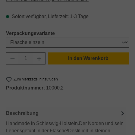
Sofort verfügbar, Lieferzeit: 1-3 Tage
auswählen
Verpackungsvariante
Produkt Anzahl: Gib den gewünschten Wert e
In den Warenkorb
Zum Merkzettel hinzufügen
Produktnummer:
10000.2
Beschreibung
Handmade in Schleswig-Holstein.Der Norden und sein
Lebensgefühl in der Flasche!Destilliert in kleinen