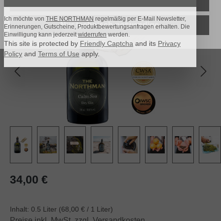
Alle Cookies akzeptieren
Bildergalerie überspringen
Ich möchte von
THE NORTHMAN
regelmäßig per E-Mail Newsletter,
Nur technisch notwendige
Erinnerungen, Gutscheine, Produktbewertungsanfragen erhalten. Die
Einwilligung kann jederzeit
widerrufen
werden.
This site is protected by
Friendly Captcha
and its
Privacy
Policy
and
Terms of Use
apply.
Regulärer Preis:
34,00 €
Inhalt:
0.5 Liter
(68,00 € / 1 Liter)
Preise inkl. MwSt. zzgl. Versandkosten